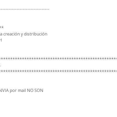
--------------------------------
**
 creación y distribución
!
**************************************************
S
**************************************************
 ENVIA por mail NO SON