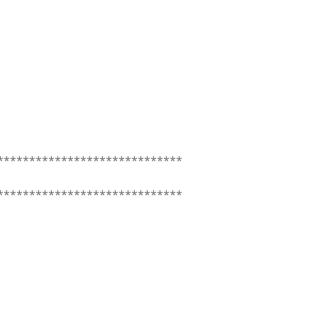
*****************************
*****************************