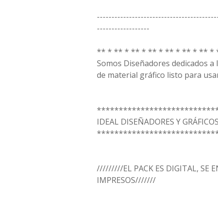
-----------------------------------------
------------------
** * ** * ** * ** * ** * ** * ** * 
Somos Diseñadores dedicados a la
de material gráfico listo para usar
***************************
IDEAL DISEÑADORES Y GRÁFICO
***************************
/////////EL PACK ES DIGITAL, SE
IMPRESOS///////