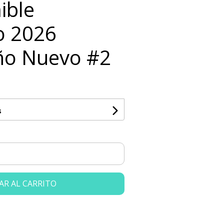
ible
o 2026
ño Nuevo #2
s
AR AL CARRITO