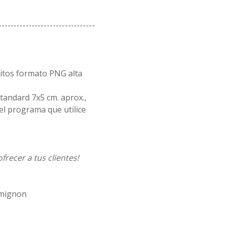
--------------------------------
citos formato PNG alta
standard 7x5 cm. aprox.,
el programa que utilice
frecer a tus clientes!
 mignon