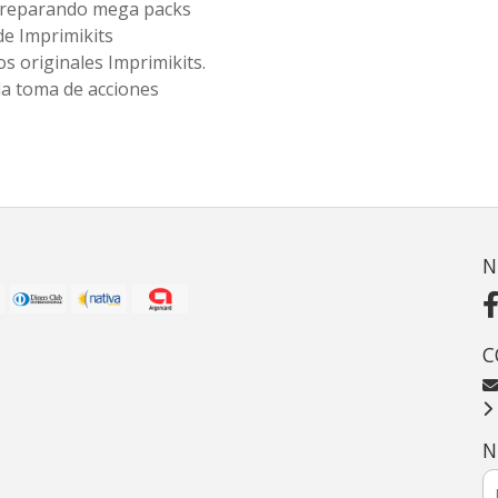
 preparando mega packs
de Imprimikits
s originales Imprimikits.
la toma de acciones
N
C
N