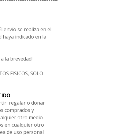
--------------------------------
l envío se realiza en el
d haya indicado en la
a la brevedad!
OS FISICOS, SOLO
TIDO
tir, regalar o donar
les comprados y
alquier otro medio.
os en cualquier otro
ea de uso personal