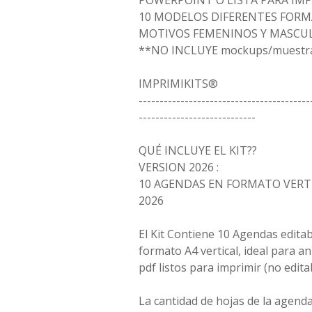
POWERPOINT O LISTA PARA IMP
10 MODELOS DIFERENTES FORM
MOTIVOS FEMENINOS Y MASCU
**NO INCLUYE mockups/muestr
IMPRIMIKITS®
-----------------------------------------
----------------------------
QUÉ INCLUYE EL KIT??
VERSION 2026 :
10 AGENDAS EN FORMATO VERT
2026
El Kit Contiene 10 Agendas edita
formato A4 vertical, ideal para an
pdf listos para imprimir (no edita
La cantidad de hojas de la agenda