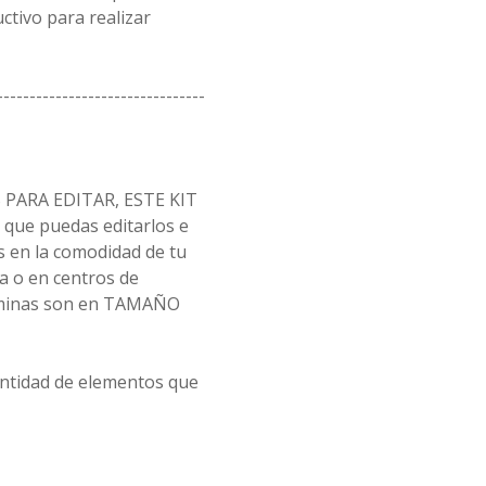
uctivo para realizar
--------------------------------
PARA EDITAR, ESTE KIT
ue puedas editarlos e
s en la comodidad de tu
 o en centros de
láminas son en TAMAÑO
antidad de elementos que