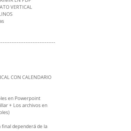
RIMIR EN PDF
ATO VERTICAL
LINOS
as
--------------------------------
ICAL CON CALENDARIO
bles en Powerpoint
illar + Los archivos en
bles)
 final dependerá de la