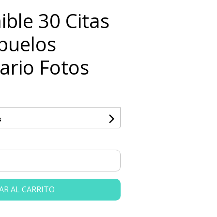
ible 30 Citas
buelos
ario Fotos
s
AR AL CARRITO