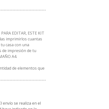
--------------------------------
PARA EDITAR, ESTE KIT
as imprimirlos cuantas
 tu casa con una
 de impresión de tu
AMAÑO A4.
antidad de elementos que
--------------------------------
l envío se realiza en el