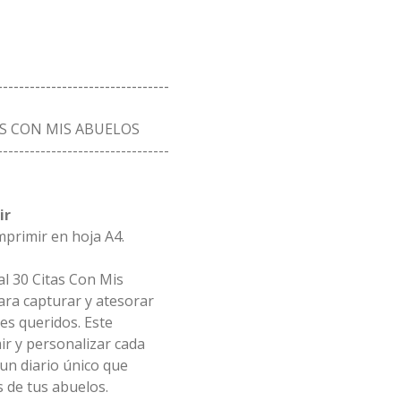
--------------------------------
AS CON MIS ABUELOS
--------------------------------
ir
mprimir en hoja A4.
l 30 Citas Con Mis
ara capturar y atesorar
es queridos. Este
ir y personalizar cada
 un diario único que
as de tus abuelos.