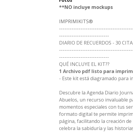
Fotos
**NO incluye mockups
IMPRIMIKITS®
-----------------------------------------
----------------------------
DIARIO DE RECUERDOS - 30 CIT
-----------------------------------------
----------------------------
QUÉ INCLUYE EL KIT??
1 Archivo pdf listo para imprim
- Este kit está diagramado para i
Descubre la Agenda Diario Journa
Abuelos, un recurso invaluable p
momentos especiales con tus ser
formato digital te permite imprim
página, facilitando la creación de
celebra la sabiduría y las histori