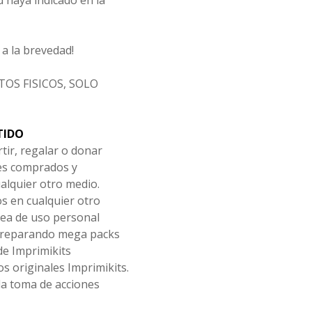
d haya indicado en la
a la brevedad!
OS FISICOS, SOLO
TIDO
tir, regalar o donar
les comprados y
alquier otro medio.
os en cualquier otro
ea de uso personal
 preparando mega packs
de Imprimikits
s originales Imprimikits.
la toma de acciones