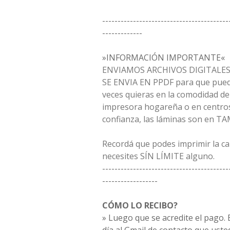
-----------------------------------------
-------------
»INFORMACIÓN IMPORTANTE«
ENVIAMOS ARCHIVOS DIGITALES 
SE ENVIA EN PPDF para que pued
veces quieras en la comodidad de
impresora hogareña o en centros
confianza, las láminas son en T
Recordá que podes imprimir la c
necesites SÍN LÍMITE alguno.
-----------------------------------------
------------------
CÓMO LO RECIBO?
» Luego que se acredite el pago. E