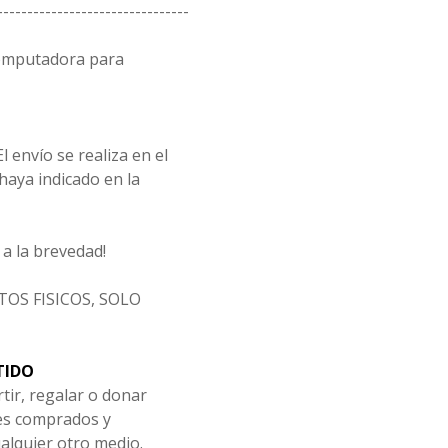
--------------------------------
computadora para
l envío se realiza en el
 haya indicado en la
a la brevedad!
OS FISICOS, SOLO
TIDO
tir, regalar o donar
les comprados y
alquier otro medio.