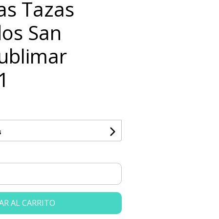
las Tazas
os San
Sublimar
1
s
AR AL CARRITO