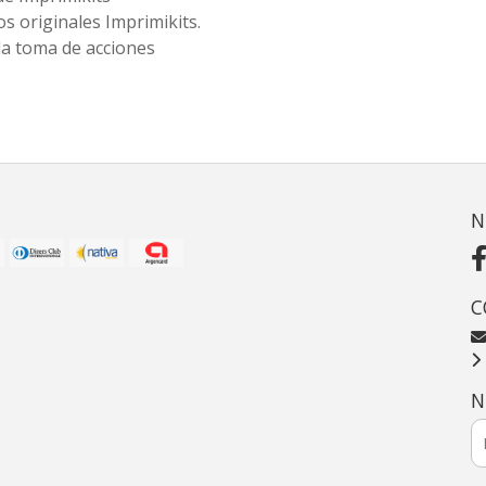
s originales Imprimikits.
la toma de acciones
N
C
N