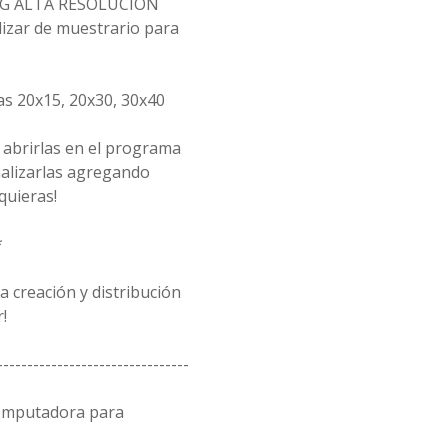
/PNG ALTA RESOLUCIÓN
lizar de muestrario para
as 20x15, 20x30, 30x40
 abrirlas en el programa
alizarlas agregando
quieras!
*
 creación y distribución
!
--------------------------------
computadora para