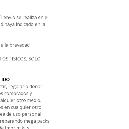
l envío se realiza en el
d haya indicado en la
a la brevedad!
OS FISICOS, SOLO
TIDO
tir, regalar o donar
les comprados y
alquier otro medio.
os en cualquier otro
ea de uso personal
 preparando mega packs
de Imprimikits