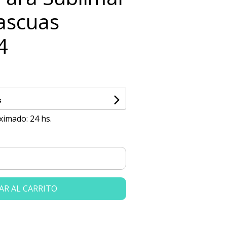
Pascuas
4
s
ximado: 24 hs.
AR AL CARRITO