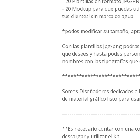
- 20 Plantillas en formato JPG
- 20 Mockup para que puedas uti
tus clientes! sin marca de agua
*podes modificar su tamaño, apt
Con las plantillas jpg/png podras
que desees y hasta podes person
nombres con las tipografías que 
***************************
Somos Diseñadores dedicados a la
de material gráfico listo para usar
-----------------------------------------
------------------
**Es necesario contar con una 
descargar y utilizar el kit