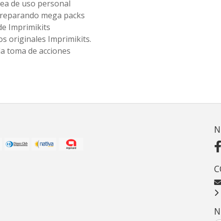
ea de uso personal
 preparando mega packs
de Imprimikits
s originales Imprimikits.
la toma de acciones
N
C
N