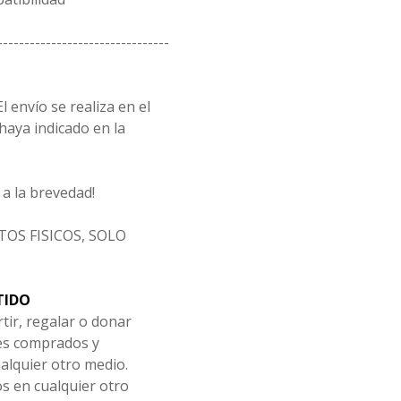
--------------------------------
l envío se realiza en el
 haya indicado en la
a la brevedad!
OS FISICOS, SOLO
TIDO
tir, regalar o donar
les comprados y
alquier otro medio.
os en cualquier otro