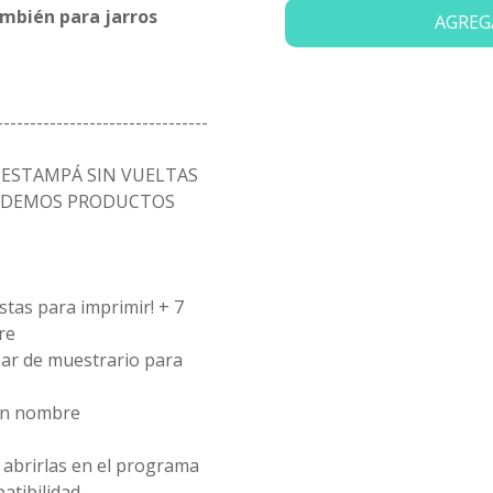
ambién para jarros
AGREG
--------------------------------
Y ESTAMPÁ SIN VUELTAS
NDEMOS PRODUCTOS
stas para imprimir! + 7
re
zar de muestrario para
con nombre
 abrirlas en el programa
atibilidad