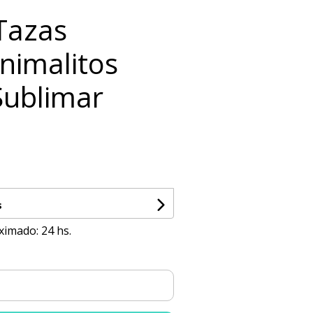
 Tazas
nimalitos
Sublimar
s
ximado: 24 hs.