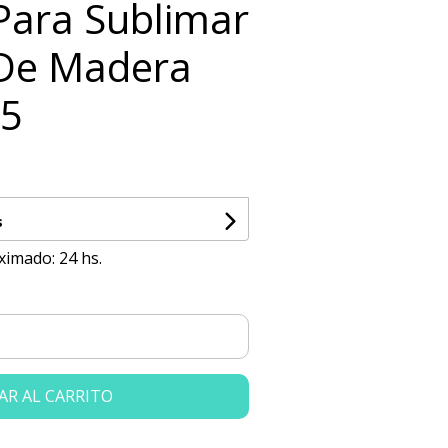
 Para Sublimar
 De Madera
#5
s
ximado: 24 hs.
AR AL CARRITO