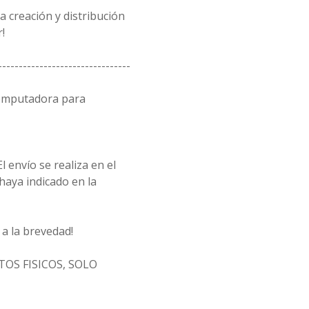
 creación y distribución
!
--------------------------------
computadora para
l envío se realiza en el
 haya indicado en la
a la brevedad!
OS FISICOS, SOLO