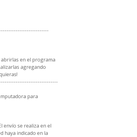
---------------------------
 abrirlas en el programa
alizarlas agregando
quieras!
--------------------------------
computadora para
l envío se realiza en el
d haya indicado en la