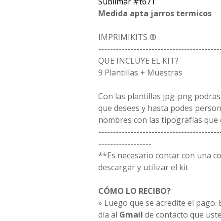
Sublimar #t671
Medida apta jarros termicos
IMPRIMIKITS ®
-----------------------------------------
QUE INCLUYE EL KIT?
9 Plantillas + Muestras
Con las plantillas jpg-png podras
que desees y hasta podes person
nombres con las tipografías que 
-----------------------------------------
------------------
**Es necesario contar con una 
descargar y utilizar el kit
CÓMO LO RECIBO?
» Luego que se acredite el pago. E
día al
Gmail
de contacto que uste