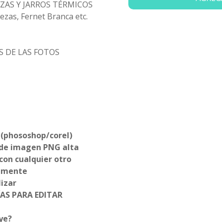
ZAS Y JARROS TÉRMICOS
zas, Fernet Branca etc.
S DE LAS FOTOS
 (phososhop/corel)
de imagen PNG alta
con cualquier otro
almente
izar
AS PARA EDITAR
ye?