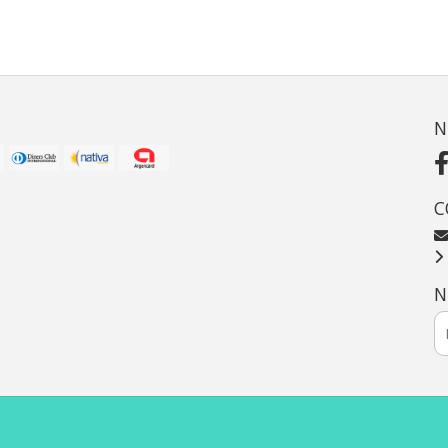
N
C
N