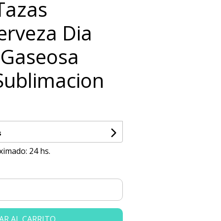
 Tazas
erveza Dia
 Gaseosa
Sublimacion
s
ximado: 24 hs.
AR AL CARRITO