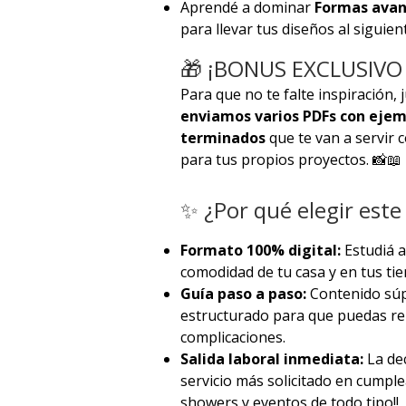
Aprendé a dominar
Formas avan
para llevar tus diseños al siguient
🎁 ¡BONUS EXCLUSIVO
Para que no te falte inspiración,
enviamos varios PDFs con ejemp
terminados
que te van a servir 
para tus propios proyectos. 📸📖
✨ ¿Por qué elegir este
Formato 100% digital:
Estudiá a
comodidad de tu casa y en tus tie
Guía paso a paso:
Contenido súpe
estructurado para que puedas rep
complicaciones.
Salida laboral inmediata:
La dec
servicio más solicitado en cumpl
showers y eventos de todo tipo!!