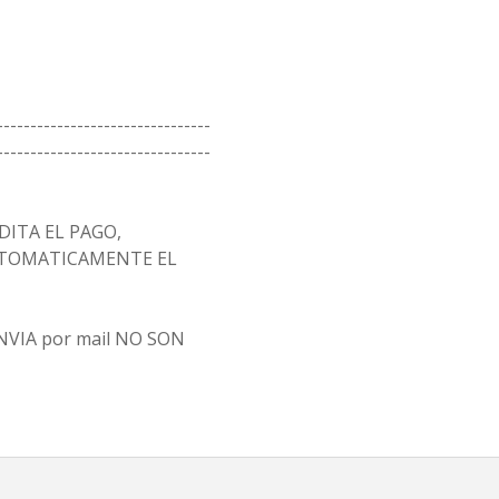
--------------------------------
--------------------------------
ITA EL PAGO,
AUTOMATICAMENTE EL
 ENVIA por mail NO SON