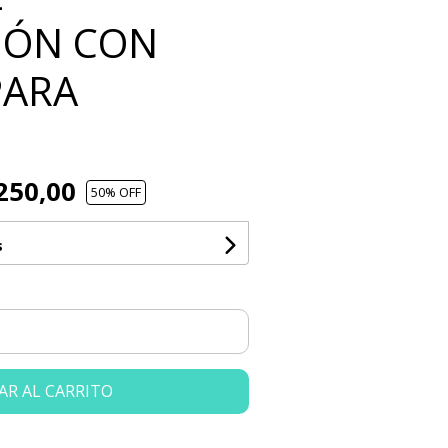
IÓN CON
PARA
250,00
50
% OFF
s
AR AL CARRITO