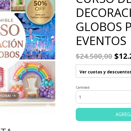
DECORAC
GLOBOS 
EVENTOS
$12.
$24.500,00
Ver cuotas y descuento
Cantidad
AGREG