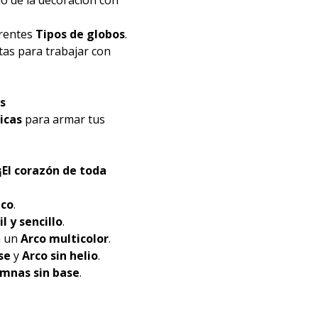
erentes
Tipos de globos
.
tas para trabajar con
s
icas
para armar tus
El corazón de toda
ico
.
l y sencillo
.
a un
Arco multicolor
.
se
y
Arco sin helio
.
mnas sin base
.