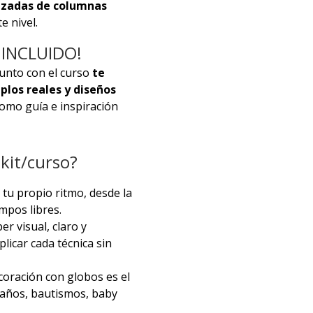
zadas de columnas
e nivel.
 INCLUIDO!
 junto con el curso
te
los reales y diseños
como guía e inspiración
 kit/curso?
 tu propio ritmo, desde la
mpos libres.
r visual, claro y
licar cada técnica sin
oración con globos es el
eaños, bautismos, baby