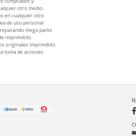
les comprados y
alquier otro medio.
os en cualquier otro
ea de uso personal
 preparando mega packs
de Imprimikits
s originales Imprimikits.
la toma de acciones
N
C