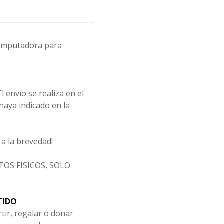
--------------------------------
computadora para
l envío se realiza en el
 haya indicado en la
a la brevedad!
OS FISICOS, SOLO
TIDO
tir, regalar o donar